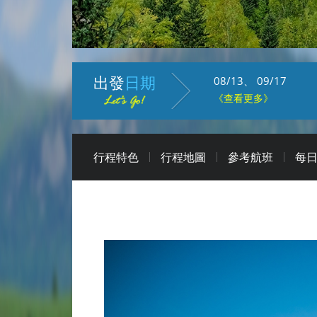
出發
日期
08/13、
09/17
《查看更多》
行程特色
行程地圖
參考航班
每