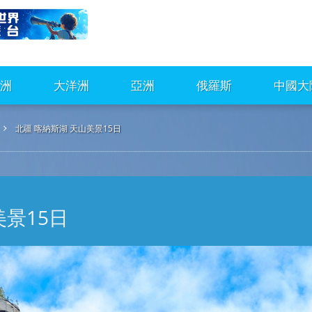
洲
大洋洲
亞洲
俄羅斯
中國大
北疆 喀納斯湖 天山美景15日
美景15日