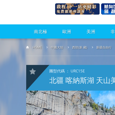
南北極
歐洲
美洲
非
HOME
中國大陸
西部(新.藏)
新疆自由行
團型代碼 ： URC15E
北疆 喀納斯湖 天山