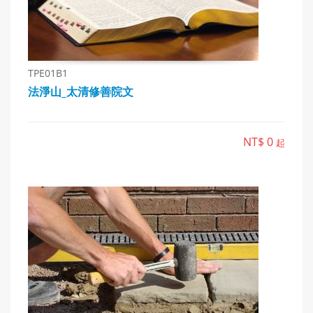
TPE01B1
法淨山_太清修善院文
NT$ 0
起