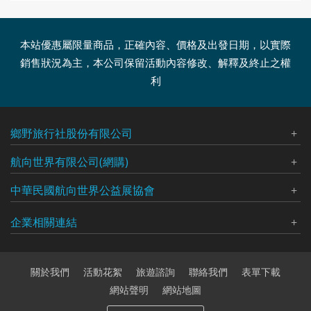
本站優惠屬限量商品，正確內容、價格及出發日期，以實際
銷售狀況為主，本公司保留活動內容修改、解釋及終止之權
利
鄉野旅行社股份有限公司
代表人：張永勝
航向世界有限公司(網購)
聯絡人：曾玟娸
代表人：曾玟娸
中華民國航向世界公益展協會
統一編號：03417207
統一編號：90476224
品保北：0376
代表人：李小萍
企業相關連結
電話：
02-7741-5198
交觀甲：015800
聯絡人：曾玟娸
傳真：
02-2508-4915
航向世界有限公司(網購)
台北總公司
電話：
02-7741-5198、02-2508-2112
地址：
台北巿中山區南京東路三段215號5樓
大地文創攝影協會
電話：
02-7741-5198、02-2508-2112
傳真：
02-2508-4915
關於我們
活動花絮
旅遊諮詢
聯絡我們
表單下載
中華民國航向世界公益發展協會
傳真：
02-2508-4915
地址：
台北巿中山區南京東路三段215號5樓
網站聲明
網站地圖
國外分公司：
地址：
台北巿中山區南京東路三段215號5樓