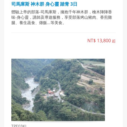
司馬庫斯 神木群 身心靈 踏青 3日
體驗上帝的部落-司馬庫斯，擁抱千年神木群，檜木陣陣香
味-身心靈，講師及導遊服務，享受部落烤山豬肉、香煎雞
腿、養生蔬食、燉飯...等美食。
NT$ 13,800
起
TPE03KI