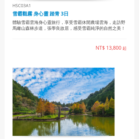
HSC03A1
雪霸觀霧 身心靈 踏青 3日
體驗雪霸雲海身心靈旅行，享受雪霸休閒農場雲海，走訪野
馬瞰山森林步道，張學良故居，感受雪霸純淨的自然之美！
NT$ 13,800
起