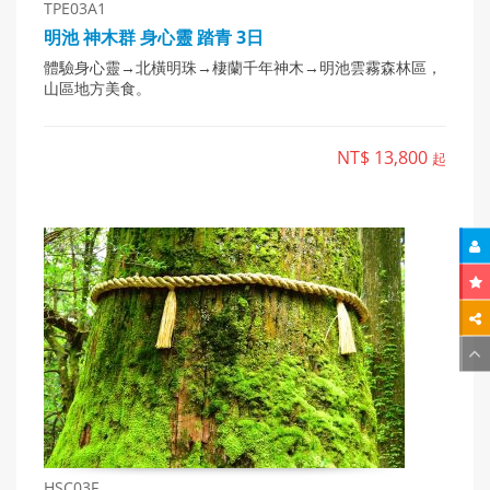
TPE03A1
明池 神木群 身心靈 踏青 3日
體驗身心靈→北橫明珠→棲蘭千年神木→明池雲霧森林區，
山區地方美食。
NT$ 13,800
起
HSC03F