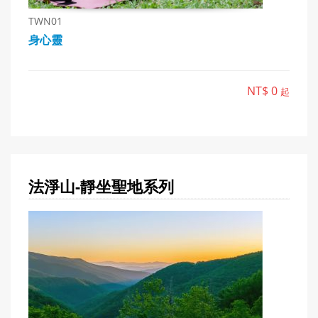
TWN01
身心靈
NT$ 0
起
法淨山-靜坐聖地
系列