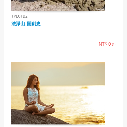
TPE01B2
法淨山_開創史
NT$ 0
起