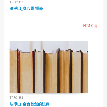
TPE01B3
法淨山_身心靈 禪修
NT$ 0
起
TPE01B4
法淨山_全台首創的法典