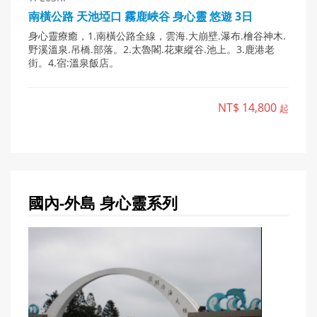
南橫公路 天池埡口 霧鹿峽谷 身心靈 悠遊 3日
身心靈療癒，1.南橫公路全線，雲海.大崩壁.瀑布.檜谷神木.
野溪溫泉.吊橋.部落。2.太魯閣.花東縱谷.池上。3.鹿港老
街。4.宿:溫泉飯店。
NT$ 14,800
起
國內-外島 身心靈
系列