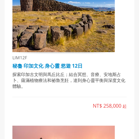
LIM12F
秘魯 印加文化 身心靈 悠遊 12日
探索印加古文明與馬丘比丘；結合冥想、音療、安地斯占
卜、薩滿植物療法和祕魯烹飪，達到身心靈平衡與深度文化
體驗。
NT$ 258,000
起