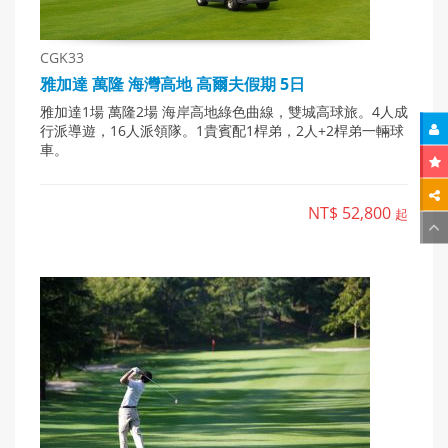
CGK33
雅加達 萬隆 海灣高地 高爾夫假期 5日
雅加達1場 萬隆2場 海岸高地綠色曲線，雙城高球旅。4人成
行派導遊，16人派領隊。1貴賓配1桿弟，2人+2桿弟一輛球
車。
NT$ 52,800
起