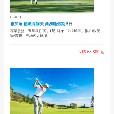
CGK31
雅加達 精緻高爾夫 商務艙假期 5日
專業服務，五星級住宿，1配1桿弟，2+2球車，雅加達/茂
物/萬隆，三場名人球場。
NT$ 68,800
起