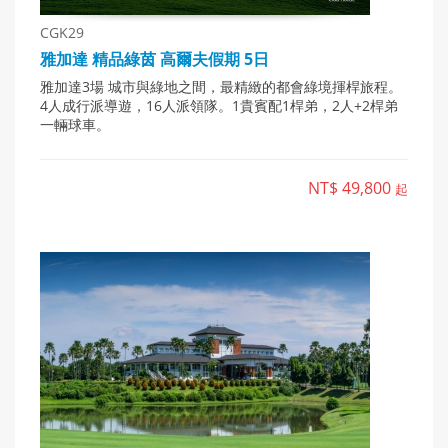
CGK29
雅加達 精品綠茵 高爾夫假期 5日
雅加達3場 城市與綠地之間，最精緻的都會綠境揮桿旅程。
4人成行派導遊，16人派領隊。1貴賓配1桿弟，2人+2桿弟
一輛球車。
NT$ 49,800
起