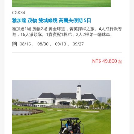
CGK34
雅加達 茂物 雙城綠境 高爾夫假期 5日
雅加達1場 茂物2場 黃金球道，菁英揮桿之旅。4人成行派導
遊，16人派領隊。1貴賓配1桿弟，2人2桿弟一輛球車。
08/16 、 08/30 、 09/13 、 09/27
NT$ 49,800
起