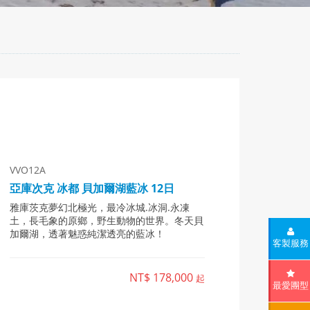
VVO12A
亞庫次克 冰都 貝加爾湖藍冰 12日
雅庫茨克夢幻北極光，最冷冰城.冰洞.永凍
土，長毛象的原鄉，野生動物的世界。冬天貝
加爾湖，透著魅惑純潔透亮的藍冰！
客製服務
NT$ 178,000
起
最愛團型