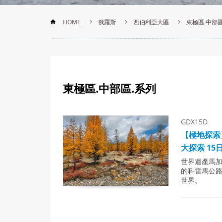
HOME
俄羅斯
西伯利亞大區
東極區.中部區
東極區.中部區.
系列
GDX15D
【極地探索
大探索 15
世界遺產馬
的科雷馬公
世界。