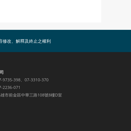
容修改、解釋及終止之權利
司
7-9735-398、07-3310-370
7-2236-071
雄市前金區中華三路108號8樓D室