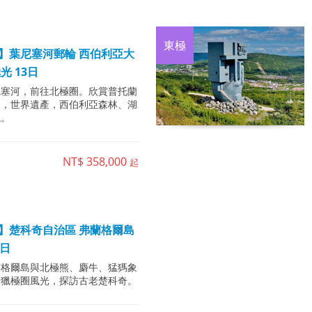
東極
】葉尼塞河郵輪 西伯利亞大
光 13日
尼塞河，前往北極圈。欣賞普托蘭
園，世界遺產，西伯利亞森林、湖
貌。
NT$ 358,000
起
】楚科奇自治區 弗蘭格爾島
0日
蘭格爾島與北極熊、麝牛、猛獁象
狩獵極圈風光，探訪古老楚科奇。