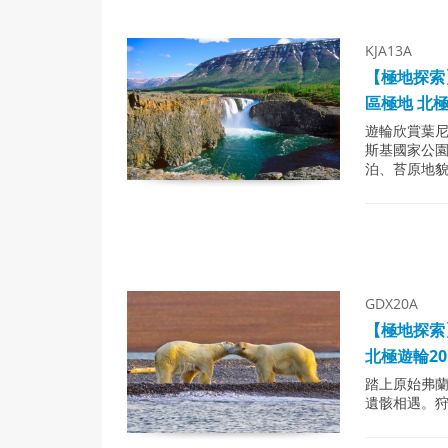
KJA13A
【極地探索
區極地 北極
遊輪欣賞葉
斯基國家公
泊、苔原地
GDX20A
【極地探索
北極遊輪2
踏上原始弗
遺骸相遇。