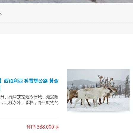
.
】西伯利亞 科雷馬公路 黃金
日
加丹、雅庫茨克最冷冰城，最驚險
路，北極永凍土森林，野生動物的
NT$ 388,000
起