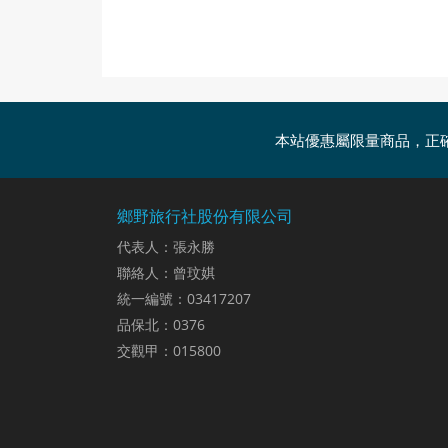
本站優惠屬限量商品，正
鄉野旅行社股份有限公司
代表人：張永勝
聯絡人：曾玟娸
統一編號：03417207
品保北：0376
交觀甲：015800