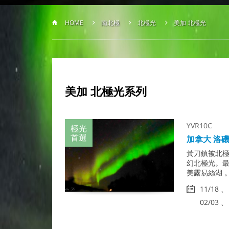
HOME
南北極
北極光
美加 北極光
美加 北極光
系列
YVR10C
極光
首選
加拿大 洛磯
黃刀鎮被北
幻北極光。
美露易絲湖 
11/18 、
02/03 、