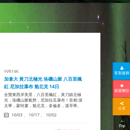
YVR14K
客製服務
加拿大 黃刀北極光 洛磯山脈 八百里楓
紅 尼加拉瀑布 魁北克 14日
最愛團型
全覽東西岸美景，八百里楓紅，黃刀鎮北極
光，洛磯山脈氣勢，尼加拉瓜瀑布！首都:渥
太華，蒙特婁，魁北克，多倫多，溫哥華。
分享
10/03 、 10/17 、 10/02