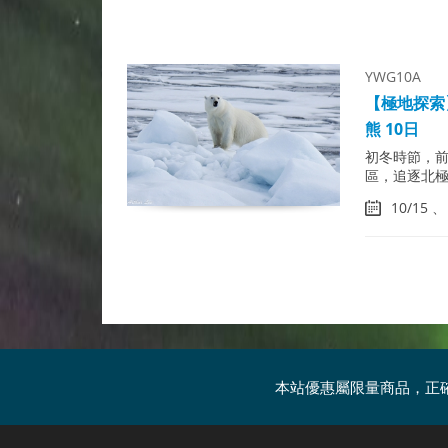
YWG10A
【極地探索
熊 10日
初冬時節，前
區，追逐北
10/15 、
本站優惠屬限量商品，正