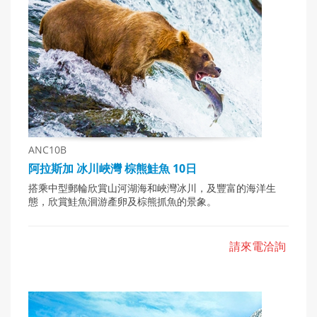
ANC10B
阿拉斯加 冰川峽灣 棕熊鮭魚 10日
搭乘中型郵輪欣賞山河湖海和峽灣冰川，及豐富的海洋生
態，欣賞鮭魚洄游產卵及棕熊抓魚的景象。
請來電洽詢