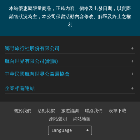
本站優惠屬限量商品，正確內容、價格及出發日期，以實際
銷售狀況為主，本公司保留活動內容修改、解釋及終止之權
利
鄉野旅行社股份有限公司
代表人：張永勝
航向世界有限公司(網購)
聯絡人：曾玟娸
代表人：曾玟娸
中華民國航向世界公益展協會
統一編號：03417207
統一編號：90476224
品保北：0376
代表人：李小萍
企業相關連結
電話：
02-7741-5198
交觀甲：015800
聯絡人：曾玟娸
傳真：
02-2508-4915
航向世界有限公司(網購)
台北總公司
電話：
02-7741-5198、02-2508-2112
地址：
台北巿中山區南京東路三段215號5樓
大地文創攝影協會
電話：
02-7741-5198、02-2508-2112
傳真：
02-2508-4915
關於我們
活動花絮
旅遊諮詢
聯絡我們
表單下載
中華民國航向世界公益發展協會
傳真：
02-2508-4915
地址：
台北巿中山區南京東路三段215號5樓
網站聲明
網站地圖
國外分公司：
地址：
台北巿中山區南京東路三段215號5樓
Language
俄羅斯公司：ООО"Русия Лили Тур"Russya Lily Tour LLC
高雄分公司
加拿大公司:Nova Earth Holidays Travel Canada Inc.