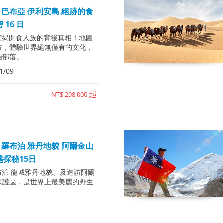
巴布亞 伊利安島 絕跡的食
 16 日
入蠻荒揭開食人族的背後真相！地圖
方，體驗世界絕無僅有的文化，
始部落。
1/09
起
NT$ 298,000
羅布泊 雅丹地貌 阿爾金山
越探秘15日
索羅布泊 龍城雅丹地貌、及造訪阿爾
保護區，是世界上最美麗的野生