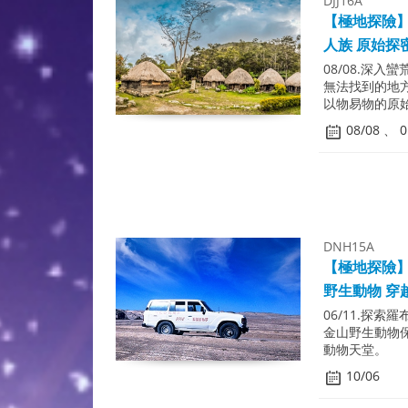
DJJ16A
【極地探險】
人族 原始探密
08/08.深
無法找到的地
以物易物的原
08/08 、 0
DNH15A
【極地探險】
野生動物 穿
06/11.探
金山野生動物
動物天堂。
10/06