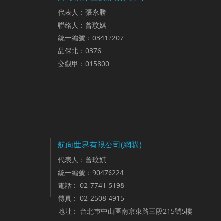
代表人：張永勝
聯絡人：曾玟娸
統一編號：03417207
品保北：0376
交觀甲：015800
航向世界有限公司(網購)
代表人：曾玟娸
統一編號：90476224
電話：
02-7741-5198
傳真：
02-2508-4915
地址：
台北巿中山區南京東路三段215號5樓