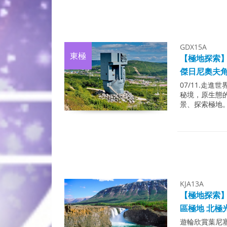
GDX15A
東極
【極地探索】
傑日尼奧夫角
07/11.走
秘境，原生態
景、探索極地
KJA13A
【極地探索】
區極地 北極光
遊輪欣賞葉尼