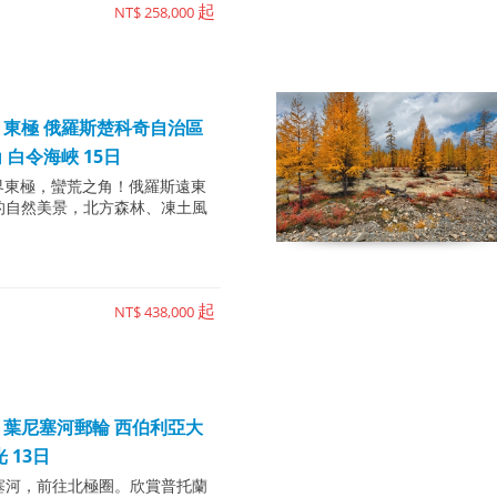
起
NT$ 258,000
東極 俄羅斯楚科奇自治區
 白令海峽 15日
進世界東極，蠻荒之角！俄羅斯遠東
的自然美景，北方森林、凍土風
。
起
NT$ 438,000
葉尼塞河郵輪 西伯利亞大
 13日
塞河，前往北極圈。欣賞普托蘭