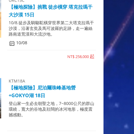
URC15C
【極地探險】挑戰 徒步橫穿 塔克拉瑪干
大沙漠 15日
10/8.徒步及騎駱駝橫穿世界第二大塔克拉瑪干
沙漠，沿著玄奘及馬可波羅的足跡，走一遍絲
路南道荒漠和大流沙地。
10/08
起
NT$ 258,000
KTM18A
【極地探險】尼泊爾珠峰基地營
+GOKYO湖 18日
登山家一生必去朝聖之地，7~8000公尺的群山
環繞，寬大的谷地及壯闊的冰河地形，極度震
撼感動。